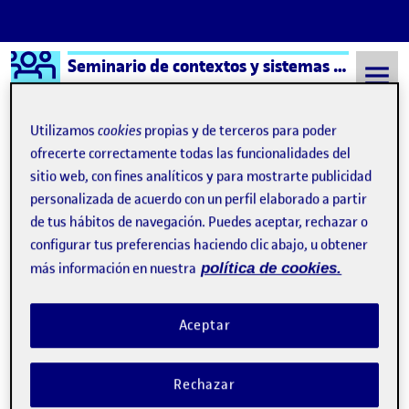
Logo Ágora
Seminario de contextos y sistemas del arte – Aula 2
Saltar al contenido
Utilizamos
cookies
propias y de terceros para poder
ofrecerte correctamente todas las funcionalidades del
sitio web, con fines analíticos y para mostrarte publicidad
Semestre 20231 - Aula 2
Entrega actividad 3
personalizada de acuerdo con un perfil elaborado a partir
No se ha encontrado nada
de tus hábitos de navegación. Puedes aceptar, rechazar o
configurar tus preferencias haciendo clic abajo, u obtener
más información en nuestra
política de cookies.
Parece que no podemos encontrar lo que estás
buscando. Tal vez la búsqueda pueda ayudar.
Aceptar
Rechazar